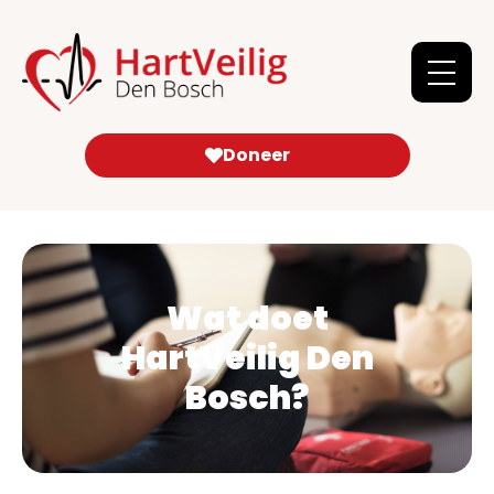
Doneer
Wat doet
HartVeilig Den
Bosch?